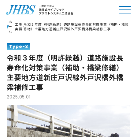
ホ
工事
令和３年度（明許繰越）道路施設長寿命化対策事業（補助・橋梁
ー
実績
修繕）主要地方道新庄戸沢線外戸沢橋外橋梁補修工事
ム
Type-3
令和３年度（明許繰越）道路施設長
寿命化対策事業（補助・橋梁修繕）
主要地方道新庄戸沢線外戸沢橋外橋
梁補修工事
2025.05.01